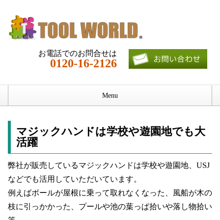
お電話でのお問合せは
0120-16-2126
Menu
ホーム
マジックハンドは学校や遊園地でも大
仕様
活躍
使用例
弊社が販売しているマジックハンドは学校や遊園地、USJ
などでも活用していただいています。
会社概要
例えばボールが屋根に乗って取れなくなった、風船が木の
枝に引っかかった、プールや池の葉っぱ拾いや落し物拾い
ブログ