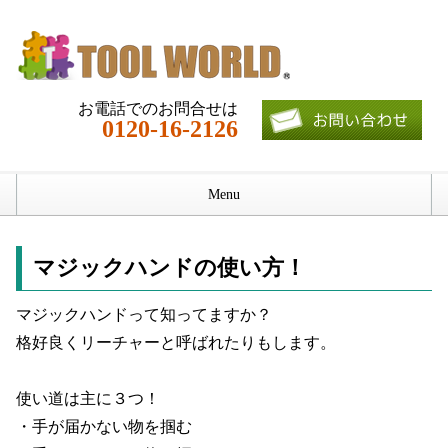
お電話でのお問合せは
0120-16-2126
Menu
ホーム
マジックハンドの使い方！
仕様
マジックハンドって知ってますか？
使用例
格好良くリーチャーと呼ばれたりもします。
会社概要
使い道は主に３つ！
ブログ
・手が届かない物を掴む